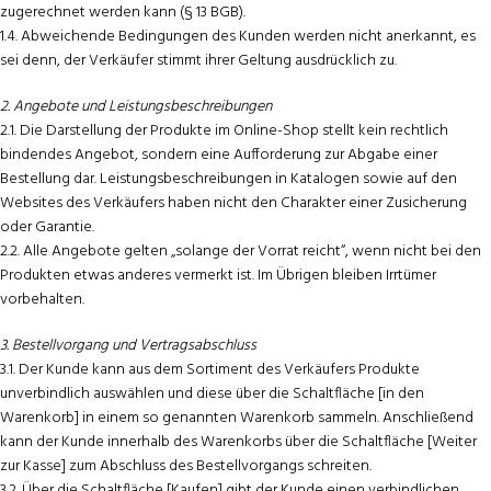
zugerechnet werden kann (§ 13 BGB).
1.4. Abweichende Bedingungen des Kunden werden nicht anerkannt, es
sei denn, der Verkäufer stimmt ihrer Geltung ausdrücklich zu.
2. Angebote und Leistungsbeschreibungen
2.1. Die Darstellung der Produkte im Online-Shop stellt kein rechtlich
bindendes Angebot, sondern eine Aufforderung zur Abgabe einer
Bestellung dar. Leistungsbeschreibungen in Katalogen sowie auf den
Websites des Verkäufers haben nicht den Charakter einer Zusicherung
oder Garantie.
2.2. Alle Angebote gelten „solange der Vorrat reicht“, wenn nicht bei den
Produkten etwas anderes vermerkt ist. Im Übrigen bleiben Irrtümer
vorbehalten.
3. Bestellvorgang und Vertragsabschluss
3.1. Der Kunde kann aus dem Sortiment des Verkäufers Produkte
unverbindlich auswählen und diese über die Schaltfläche [in den
Warenkorb] in einem so genannten Warenkorb sammeln. Anschließend
kann der Kunde innerhalb des Warenkorbs über die Schaltfläche [Weiter
zur Kasse] zum Abschluss des Bestellvorgangs schreiten.
3.2. Über die Schaltfläche [Kaufen] gibt der Kunde einen verbindlichen