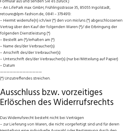
Formular aus und senden Sie es zurück.)
– An LifePark max GmbH, Frühlingsstrasse 35, 85055 Ingolstadt,
retoure@lpm-fashion.de, 0841 – 3794913:
– Hiermit widerrufe(n) ich/wir (*) den von mir/uns (*) abgeschlossenen
Vertrag über den Kauf der folgenden Waren (*)/ die Erbringung der
folgenden Dienstleistung (*)
– Bestellt am (*)/erhalten am (*)
– Name des/der Verbraucher(s)
– Anschrift des/der Verbraucher(s)
– Unterschrift des/der Verbraucher(s) (nur bei Mitteilung auf Papier)
– Datum
—————————————
(*) Unzutreffendes streichen.
Ausschluss bzw. vorzeitiges
Erlöschen des Widerrufsrechts
Das Widerrufsrecht besteht nicht bei Verträgen
– zur Lieferung von Waren, die nicht vorgefertigt sind und für deren
Herstellung eine individuelle Auswahl oder Bestimmung durch den