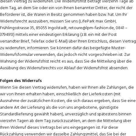
diesen Vertrag zu widerrufen. Die Widerrufsfrist beträgt vierzehn Tage ab
dem Tag, an dem Sie oder ein von Ihnen benannter Dritter, der nicht der
Beförderer ist, die Waren in Besitz genommen haben bzw. hat. Um Ihr
Widerrufsrecht auszuüben, müssen Sie uns (LifePark max GmbH,
Frühlingsstrasse 35, 85055 Ingolstadt, retoure@lpm-fashion.de, 0841 –
3794913) mittels einer eindeutigen Erklärung (z.B. ein mit der Post
versandter Brief, Telefax oder E-Mail) über Ihren Entschluss, diesen Vertrag
zu widerrufen, informieren. Sie können dafür das beigefügte Muster-
Widerrufsformular verwenden, das jedoch nicht vorgeschrieben ist. Zur
Wahrung der Widerrufsfrist reicht es aus, dass Sie die Mitteilung über die
Ausübung des Widerrufsrechts vor Ablauf der Widerrufsfrist absenden.
Folgen des Widerrufs
Wenn Sie diesen Vertrag widerrufen, haben wir Ihnen alle Zahlungen, die
wir von Ihnen erhalten haben, einschließlich der Lieferkosten (mit
Ausnahme der zusätzlichen Kosten, die sich daraus ergeben, dass Sie eine
andere Art der Lieferung als die von uns angebotene, günstigste
Standardlieferung gewählt haben), unverzüglich und spätestens binnen
vierzehn Tagen ab dem Tag zurückzuzahlen, an dem die Mitteilung über
Ihren Widerruf dieses Vertrags bei uns eingegangen ist. Für diese
Rückzahlung verwenden wir dasselbe Zahlungsmittel, das Sie bei der